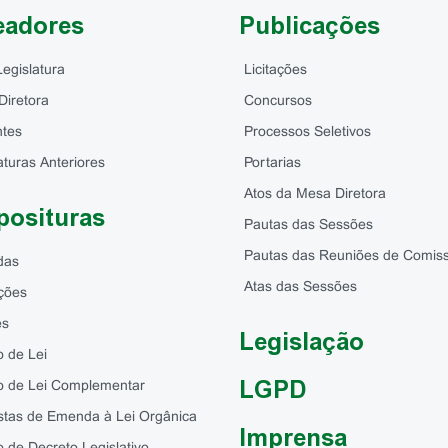
eadores
Publicações
Legislatura
Licitações
Diretora
Concursos
ntes
Processos Seletivos
aturas Anteriores
Portarias
Atos da Mesa Diretora
posituras
Pautas das Sessões
Pautas das Reuniões de Comis
das
Atas das Sessões
ções
es
Legislação
o de Lei
LGPD
to de Lei Complementar
stas de Emenda à Lei Orgânica
Imprensa