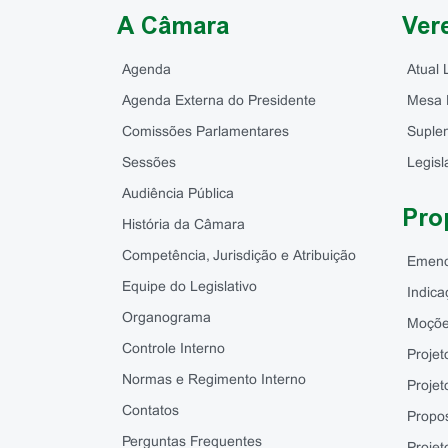
A Câmara
Ver
Agenda
Atual 
Agenda Externa do Presidente
Mesa 
Comissões Parlamentares
Suple
Sessões
Legisl
Audiência Pública
Pro
História da Câmara
Competência, Jurisdição e Atribuição
Emen
Equipe do Legislativo
Indica
Organograma
Moçõ
Controle Interno
Projet
Normas e Regimento Interno
Proje
Contatos
Propo
Perguntas Frequentes