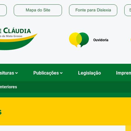
nks de acessibilidade
Mapa do Site
Fonte para Dislexia
Ouvidoria
pal
situras
Publicações
Legislação
Impre
nteriores
s